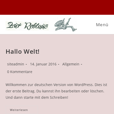
Zum
Inhalt
springen
Menü
Hallo Welt!
Beitrags-
Beitrag
Beitrags-
siteadmin
14. Januar 2016
Allgemein
Autor:
veröffentlicht:
Kategorie:
Beitrags-
0 Kommentare
Kommentare:
Willkommen zur deutschen Version von WordPress. Dies ist
der erste Beitrag. Du kannst ihn bearbeiten oder löschen.
Und dann starte mit dem Schreiben!
Hallo
Weiterlesen
Welt!