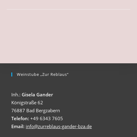
Weinstube „Zur Reblaus“
Inh.:
Gisela Gander
Königstraße 62
76887 Bad Bergzabern
Telefon:
+49 6343 7605
Email:
info@zurreblaus-gander-bza.de